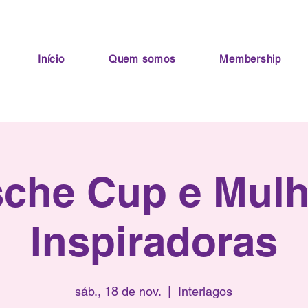
Início
Quem somos
Membership
sche Cup e Mulh
Inspiradoras
sáb., 18 de nov.
  |  
Interlagos